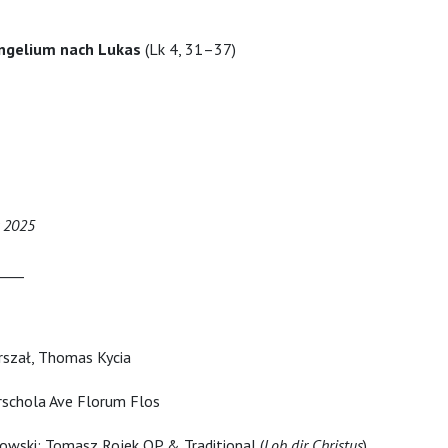
ngelium nach Lukas
(Lk 4, 31–37)
r 2025
____
rszał, Thomas Kycia
schola Ave Florum Flos
owski; Tomasz Rojek OP & Traditional (
Lob dir Christus
)