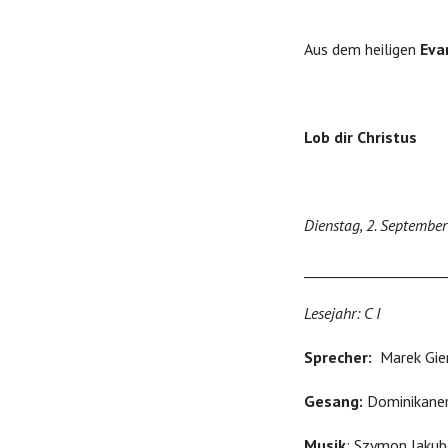
Aus dem heiligen
Eva
Lob dir Christus
Dienstag, 2. Septembe
____________________
Lesejahr: C I
Sprecher:
Marek Gie
Gesang:
Dominikaner
Musik
: Szymon Jakub