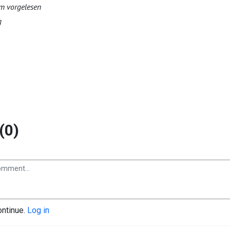
m vorgelesen
g
(0)
ontinue.
Log in