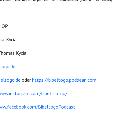
z OP
ka-Kycia
Thomas Kycia
togo.de
beltogo.de
oder
https://bibeltogo.podbean.com
www.instagram.com/bibel_to_go/
www.facebook.com/BibeltogoPodcast