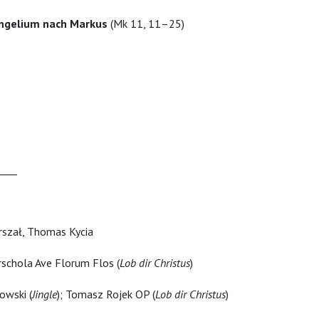
ngelium nach Markus
(Mk 11, 11–25)
____
rszał, Thomas Kycia
schola Ave Florum Flos (
Lob dir Christus
)
owski (
Jingle
); Tomasz Rojek OP (
Lob dir Christus
)