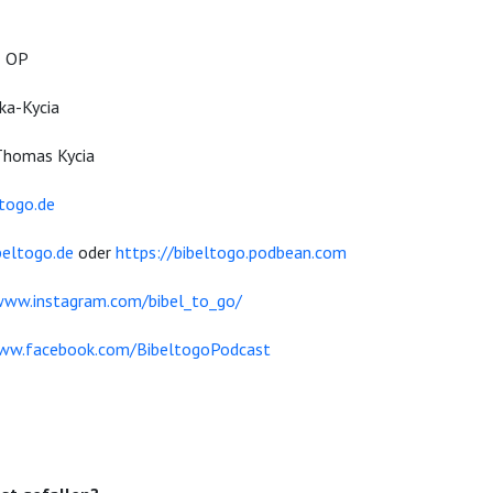
z OP
ka-Kycia
Thomas Kycia
togo.de
beltogo.de
oder
https://bibeltogo.podbean.com
www.instagram.com/bibel_to_go/
www.facebook.com/BibeltogoPodcast