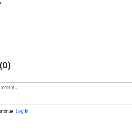
g
(0)
ontinue.
Log in