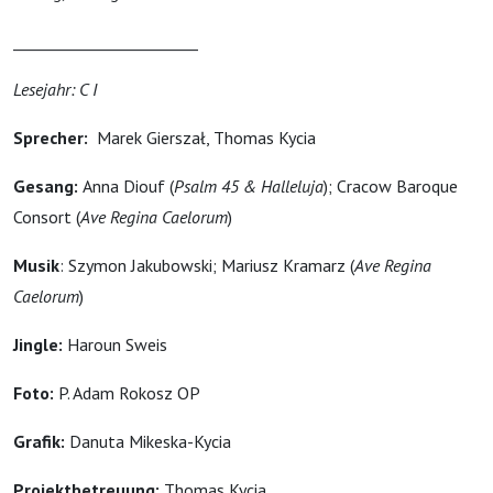
________________________
Lesejahr: C I
Sprecher:
Marek Gierszał, Thomas Kycia
Gesang:
Anna Diouf (
Psalm 45 & Halleluja
);
Cracow Baroque
Consort (
Ave Regina Caelorum
)
Musik
: Szymon Jakubowski; Mariusz Kramarz (
Ave Regina
Caelorum
)
Jingle:
Haroun Sweis
Foto:
P. Adam Rokosz OP
Grafik:
Danuta Mikeska-Kycia
Projektbetreuung:
Thomas Kycia